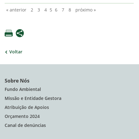
« anterior
2
3
4
5
6
7
8
próximo »
Voltar
Sobre Nós
Fundo Ambiental
Missão e Entidade Gestora
Atribuição de Apoios
Orçamento 2024
Canal de denúncias