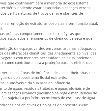
veis que contribuam para a melhoria do ecossistema
 território, podendo estar associadas a espaços verdes.
os perfis naturais de troços de rio e planícies de
.
 com a remoção de estruturas obsoletas e sem função atual,
s.
oas práticas comportamentais e tecnológicas que
scos associados a fenómenos de cheia ou de seca e que
ementação de espaços verdes em zonas urbanas adequados
os das alterações climáticas, designadamente ao nível das
ies vegetais com menores necessidade de água, podendo
e como contributo para a proteção para os efeitos das
s verdes em áreas de influência de zonas ribeirinhas com
aguarda do ecossistema fluvial existente.
as inundáveis e da sua área de influência.
to de águas residuais tratadas e águas pluviais e de
a em espaços urbanos (incluindo na rega e manutenção de
iões sujeitas a períodos recorrentes de escassez de água.
adradas nos objetivos e tipologias do presente Aviso: