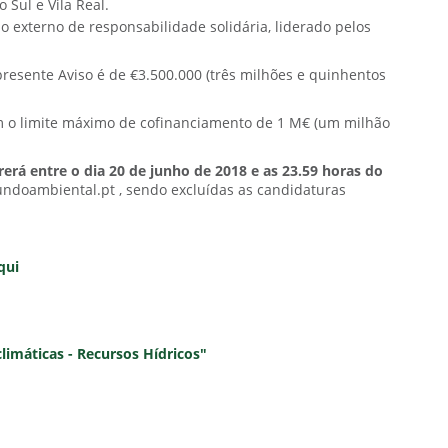
 Sul e Vila Real.
 externo de responsabilidade solidária, liderado pelos
esente Aviso é de €3.500.000 (três milhões e quinhentos
m o limite máximo de cofinanciamento de 1 M€ (um milhão
erá entre o dia 20 de junho de 2018 e as 23.59 horas do
undoambiental.pt , sendo excluídas as candidaturas
qui
climáticas - Recursos Hídricos"