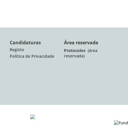
Candidaturas
Área reservada
Registo
Protocolos
(área
reservada)
Politica de Privacidade