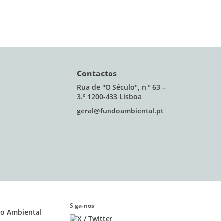
Contactos
Rua de "O Século", n.º 63 –
3.º 1200-433 Lisboa
geral@fundoambiental.pt
Siga-nos