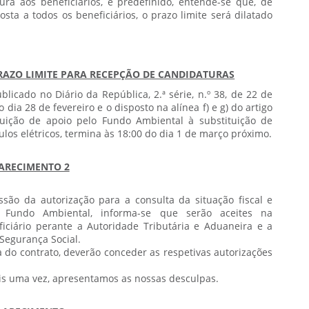
ra aos beneficiários, é predefinido, entende-se que, de
sta a todos os beneficiários, o prazo limite será dilatado
RAZO LIMITE PARA RECEPÇÃO DE CANDIDATURAS
icado no Diário da República, 2.ª série, n.º 38, de 22 de
dia 28 de fevereiro e o disposto na alínea f) e g) do artigo
buição de apoio pelo Fundo Ambiental à substituição de
ulos elétricos, termina às 18:00 do dia 1 de março próximo.
ARECIMENTO 2
são da autorização para a consulta da situação fiscal e
 ao Fundo Ambiental, informa-se que serão aceites na
iciário perante a Autoridade Tributária e Aduaneira e a
 Segurança Social.
 do contrato, deverão conceder as respetivas autorizações
 uma vez, apresentamos as nossas desculpas.