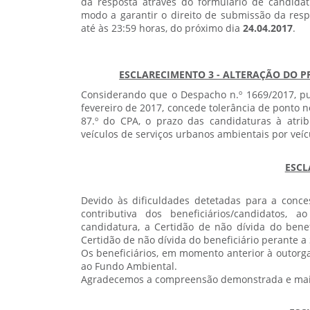
da resposta através do formulário de candidatu
modo a garantir o direito de submissão da respo
até às 23:59 horas, do próximo dia
24.04.2017
.
ESCLARECIMENTO 3 - ALTERAÇÃO DO P
Considerando que o Despacho n.º 1669/2017, publ
fevereiro de 2017, concede tolerância de ponto no 
87.º do CPA, o prazo das candidaturas à atri
veículos de serviços urbanos ambientais por veíc
ESCL
Devido às dificuldades detetadas para a conces
contributiva dos beneficiários/candidatos,
candidatura, a Certidão de não dívida do benef
Certidão de não dívida do beneficiário perante a
Os beneficiários, em momento anterior à outorga
ao Fundo Ambiental.
Agradecemos a compreensão demonstrada e mais