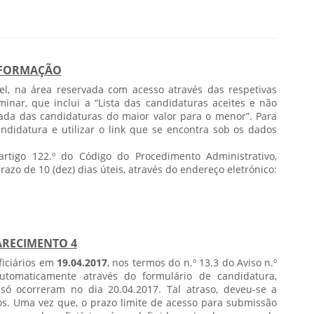
FORMAÇÃO
el, na área reservada com acesso através das respetivas
minar, que inclui a “Lista das candidaturas aceites e não
denada das candidaturas do maior valor para o menor”. Para
ndidatura e utilizar o link que se encontra sob os dados
rtigo 122.º do Código do Procedimento Administrativo,
azo de 10 (dez) dias úteis, através do endereço eletrónico:
ARECIMENTO 4
ficiários em
19.04.2017
, nos termos do n.º 13.3 do Aviso n.º
automaticamente através do formulário de candidatura,
 só ocorreram no dia 20.04.2017. Tal atraso, deveu-se a
ios. Uma vez que, o prazo limite de acesso para submissão