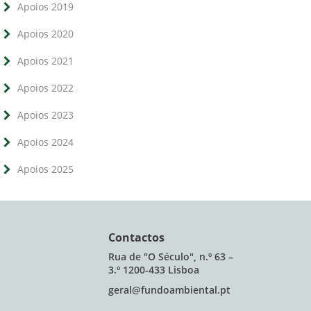
Apoios 2019
Apoios 2020
Apoios 2021
Apoios 2022
Apoios 2023
Apoios 2024
Apoios 2025
Contactos
Rua de "O Século", n.º 63 –
3.º 1200-433 Lisboa
geral@fundoambiental.pt