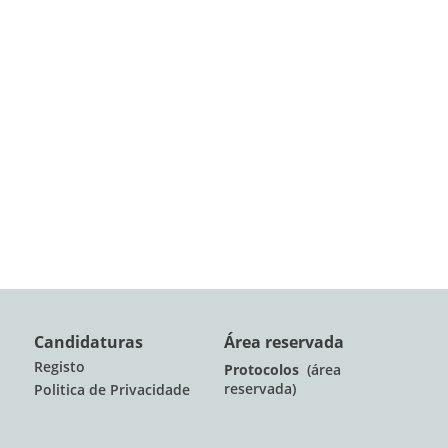
Candidaturas
Área reservada
Registo
Protocolos
(área
reservada)
Politica de Privacidade