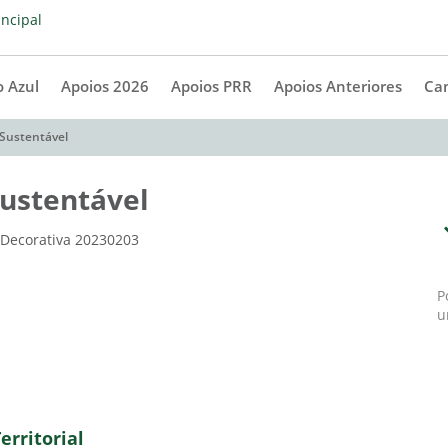
 Azul
Apoios 2026
Apoios PRR
Apoios Anteriores
Ca
Sustentável
ustentável
P
u
rritorial