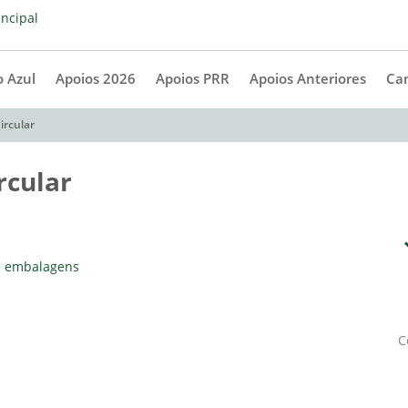
 Azul
Apoios 2026
Apoios PRR
Apoios Anteriores
Ca
ircular
rcular
de embalagens
C