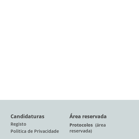
Candidaturas
Área reservada
Registo
Protocolos
(área
reservada)
Politica de Privacidade