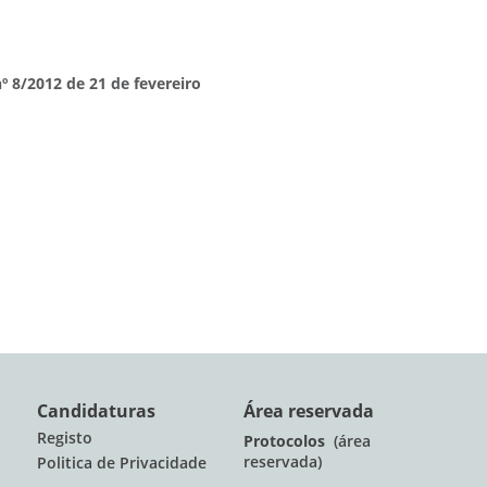
nº 8/2012 de 21 de fevereiro
Candidaturas
Área reservada
Registo
Protocolos
(área
reservada)
Politica de Privacidade