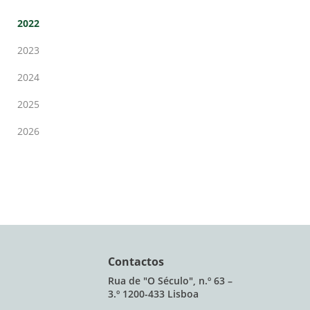
2022
2023
2024
2025
2026
Contactos
Rua de "O Século", n.º 63 –
3.º 1200-433 Lisboa