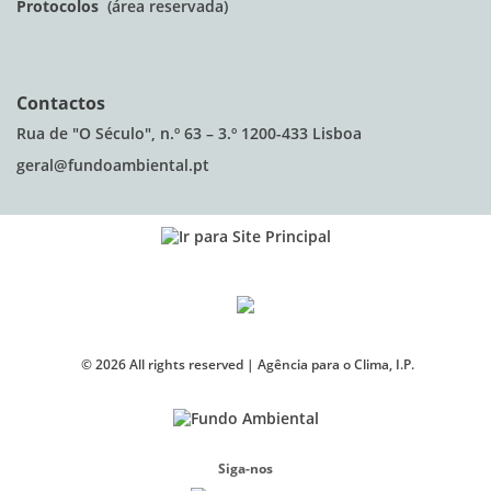
Protocolos
(área reservada)
Contactos
Rua de "O Século", n.º 63 – 3.º 1200-433 Lisboa
geral@fundoambiental.pt
©
2026
All rights reserved |
Agência para o Clima, I.P.
Siga-nos