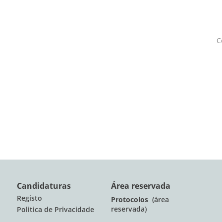
C
Candidaturas
Área reservada
Registo
Protocolos
(área
reservada)
Politica de Privacidade