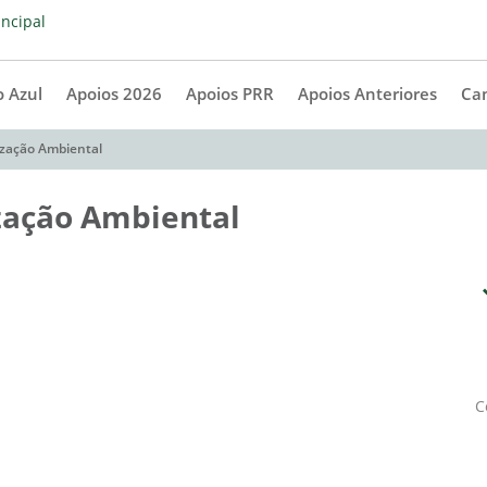
 Azul
Apoios 2026
Apoios PRR
Apoios Anteriores
Ca
ização Ambiental
ização Ambiental
C