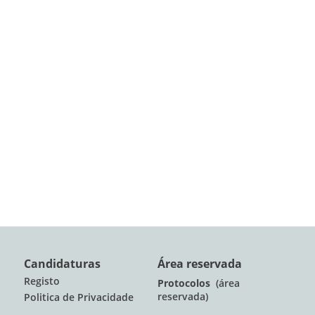
Candidaturas
Área reservada
Registo
Protocolos
(área
reservada)
Politica de Privacidade