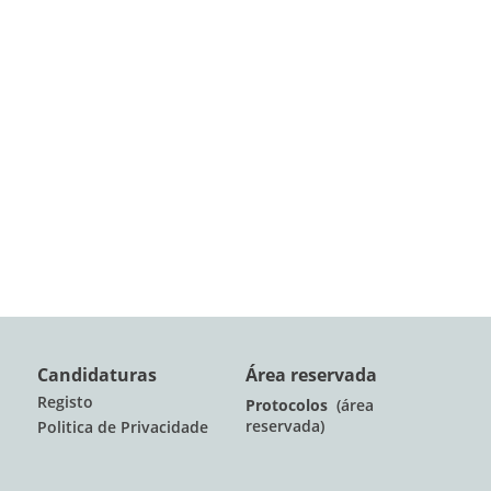
Candidaturas
Área reservada
Registo
Protocolos
(área
reservada)
Politica de Privacidade