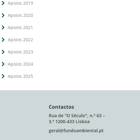
Apoios 2019
Apoios 2020
Apoios 2021
Apoios 2022
Apoios 2023
Apoios 2024
Apoios 2025
Contactos
Rua de "O Século", n.º 63 –
3.º 1200-433 Lisboa
geral@fundoambiental.pt