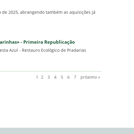
iro de 2025, abrangendo também as aquisições já
Marinhas» - Primeira Republicação
sta Azul - Restauro Ecológico de Pradarias
1
2
3
4
5
6
7
próximo »