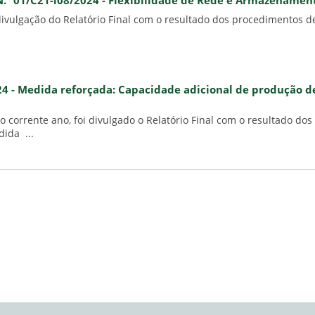
N.º 01/C21-i08/2024 - Flexibilidade de Rede e Armazenamen
ivulgação do Relatório Final com o resultado dos procedimentos d
024 - Medida reforçada: Capacidade adicional de produção d
corrente ano, foi divulgado o Relatório Final com o resultado dos
ida ...