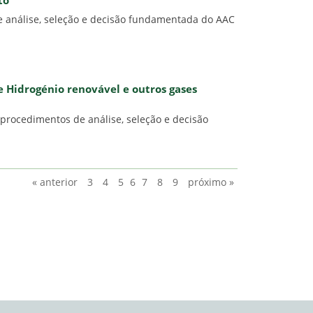
to
e análise, seleção e decisão fundamentada do AAC
e Hidrogénio renovável e outros gases
 procedimentos de análise, seleção e decisão
« anterior
3
4
5
6
7
8
9
próximo »