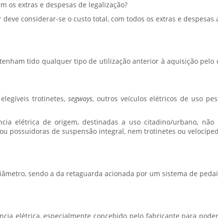
m os extras e despesas de legalização?
or deve considerar-se o custo total, com todos os extras e despesas 
enham tido qualquer tipo de utilização anterior à aquisição pelo
 elegíveis trotinetes,
segways
, outros veículos elétricos de uso pe
ncia elétrica de origem, destinadas a uso citadino/urbano, não 
u possuidoras de suspensão integral, nem trotinetes ou velocíped
 diâmetro, sendo a da retaguarda acionada por um sistema de peda
cia elétrica, especialmente concebido pelo fabricante para pode