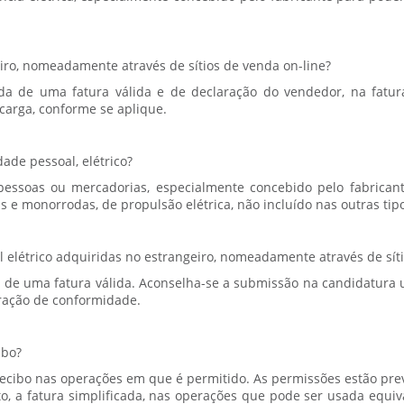
eiro, nomeadamente através de sítios de venda on-line?
da de uma fatura válida e de declaração do vendedor, na fat
 carga, conforme se aplique.
ade pessoal, elétrico?
pessoas ou mercadorias, especialmente concebido pelo fabricant
 e monorrodas, de propulsão elétrica, não incluído nas outras tipo
l elétrico adquiridas no estrangeiro, nomeadamente através de sít
 de uma fatura válida. Aconselha-se a submissão na candidatura
aração de conformidade.
ibo?
– recibo nas operações em que é permitido. As permissões estão pre
o, a fatura simplificada, nas operações que pode ser usada equiva