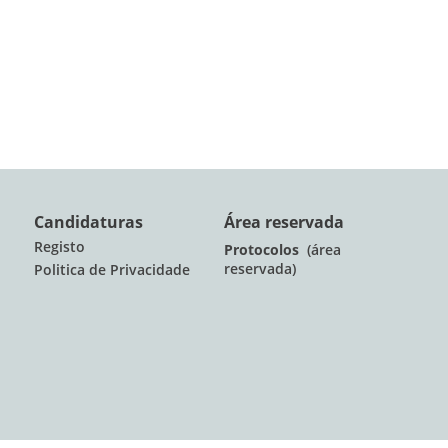
Candidaturas
Área reservada
Registo
Protocolos
(área
reservada)
Politica de Privacidade