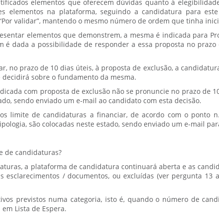
ificados elementos que oferecem dúvidas quanto à elegibilidade
es elementos na plataforma, seguindo a candidatura para este 
 “Por validar”, mantendo o mesmo número de ordem que tinha inic
esentar elementos que demonstrem, a mesma é indicada para Prop
 é dada a possibilidade de responder a essa proposta no prazo d
r, no prazo de 10 dias úteis, à proposta de exclusão, a candidatu
e decidirá sobre o fundamento da mesma.
dicada com proposta de exclusão não se pronuncie no prazo de 10 
tado, sendo enviado um e-mail ao candidato com esta decisão.
 limite de candidaturas a financiar, de acordo com o ponto n.
tipologia, são colocadas neste estado, sendo enviado um e-mail par
te de candidaturas?
daturas, a plataforma de candidatura continuará aberta e as candi
is esclarecimentos / documentos, ou excluídas (ver pergunta 13
vos previstos numa categoria, isto é, quando o número de candi
s em Lista de Espera.