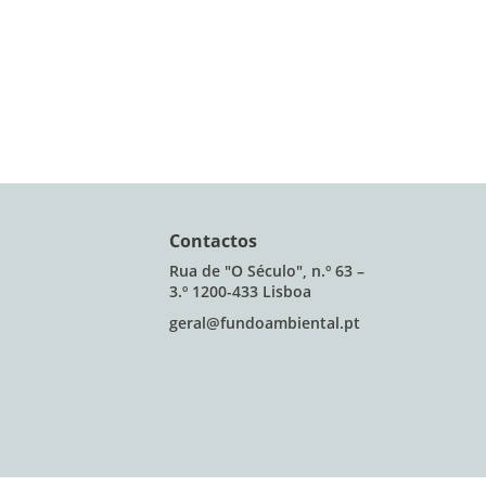
Contactos
Rua de "O Século", n.º 63 –
3.º 1200-433 Lisboa
geral@fundoambiental.pt