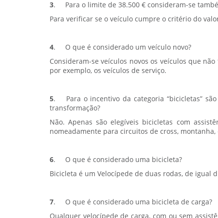
3
.
Para o limite de 38.500 € consideram-se també
Para verificar se o veículo cumpre o critério do val
4
.
O que é considerado um veículo novo?
Consideram-se veículos novos os veículos que não t
por exemplo, os veículos de serviço.
5
.
Para o incentivo da categoria “bicicletas” são
transformação?
Não. Apenas são elegíveis bicicletas com assistê
nomeadamente para circuitos de cross, montanha, o
6
. O que é considerado uma bicicleta?
Bicicleta é um Velocípede de duas rodas, de igual
7
.
O que é considerado uma bicicleta de carga?
Qualquer velocípede de carga, com ou sem assistên