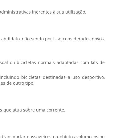
administrativas inerentes à sua utilização.
 candidato, não sendo por isso considerados novos,
ssoal ou bicicletas normais adaptadas com kits de
incluindo bicicletas destinadas a uso desportivo,
es de outro tipo.
is que atua sobre uma corrente.
r transportar passageiros ou objetos volumosos ou