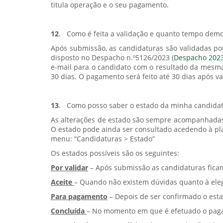
titula operação e o seu pagamento.
12
.
Como é feita a validação e quanto tempo dem
Após submissão, as candidaturas são validadas por
disposto no Despacho n.º5126/2023 (
Despacho 2023
e-mail para o candidato com o resultado da mesm
30 dias. O pagamento será feito até 30 dias após v
13
.
Como posso saber o estado da minha candida
As alterações de estado são sempre acompanhadas d
O estado pode ainda ser consultado acedendo à pla
menu: “Candidaturas > Estado”
Os estados possíveis são os seguintes:
Por validar
– Após submissão as candidaturas ficam
Aceite
– Quando não existem dúvidas quanto à eleg
Para pagamento
– Depois de ser confirmado o esta
Concluída
– No momento em que é efetuado o pagam