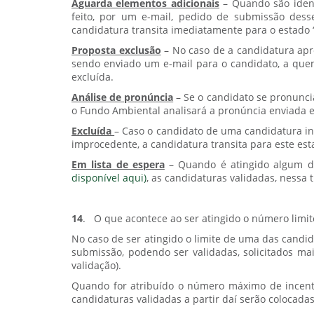
A
guarda elementos adicionais
– Quando são ident
feito, por um e-mail, pedido de submissão dess
candidatura transita imediatamente para o estado
Proposta exclusão
– No caso de a candidatura apr
sendo enviado um e-mail para o candidato, a quem
excluída.
Análise de pronúncia
– Se o candidato se pronuncia
o Fundo Ambiental analisará a pronúncia enviada 
Excluída
– Caso o candidato de uma candidatura in
improcedente, a candidatura transita para este es
Em lista de espera
– Quando é atingido algum dos
disponível aqui)
, as candidaturas validadas, nessa 
14
.
O que acontece ao ser atingido o número limi
No caso de ser atingido o limite de uma das candi
submissão, podendo ser validadas, solicitados ma
validação).
Quando for atribuído o número máximo de incenti
candidaturas validadas a partir daí serão colocada