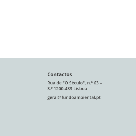
Contactos
Rua de "O Século", n.º 63 –
3.º 1200-433 Lisboa
geral@fundoambiental.pt