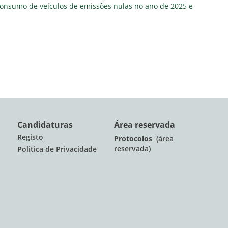
 consumo de veículos de emissões nulas no ano de 2025 e
Candidaturas
Área reservada
Registo
Protocolos
(área
reservada)
Politica de Privacidade