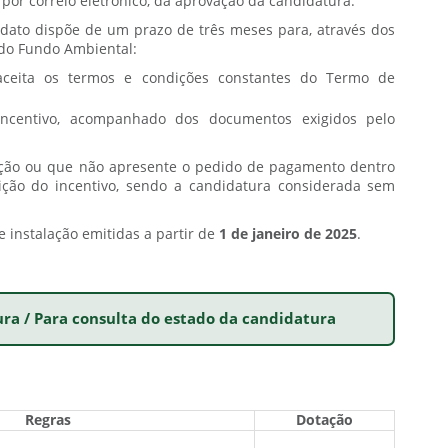
, por correio eletrónico, da aprovação da candidatura.
didato dispõe de um prazo de três meses para, através dos
t do Fundo Ambiental:
ceita os termos e condições constantes do Termo de
centivo, acompanhado dos documentos exigidos pelo
tação ou que não apresente o pedido de pagamento dentro
uição do incentivo, sendo a candidatura considerada sem
e instalação emitidas a partir de
1 de janeiro de 2025
.
ura / Para consulta do estado da candidatura
Regras
Dotação