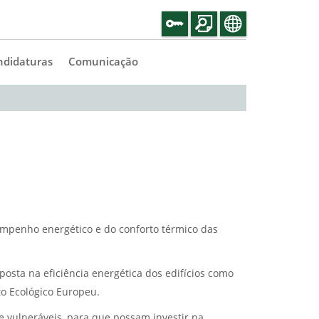
ndidaturas
Comunicação
mpenho energético e do conforto térmico das
osta na eficiência energética dos edifícios como
to Ecológico Europeu.
te vulneráveis, para que possam investir na