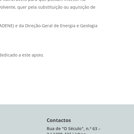
lvente, quer pela substituição ou aquisição de
(ADENE)
e da Direção-Geral de Energia e Geologia
 dedicado a este apoio.
Contactos
Rua de "O Século", n.º 63 –