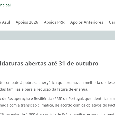
 Azul
Apoios 2026
Apoios PRR
Apoios Anteriores
Ca
didaturas abertas até 31 de outubro
de combate à pobreza energética que promove a melhoria do dese
as famílias e para a redução da fatura de energia.
 Recuperação e Resiliência (PRR) de Portugal, que identifica a ap
ada com a transição climática, de acordo com os objetivos do Pac
025, no valor de 1.300 € acrescido de IVA, a famílias economicamen