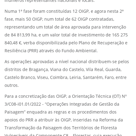
inúmeros representantes nacionais e locais.
Numa 1ª fase foram constituídas 12 OIGP, e agora nesta 2ª
fase, mais 50 OIGP, num total de 62 OIGP contratadas,
representando um total de área aprovada para intervenção
de 84 813,99 ha, e um valor total de investimento de 165 275
840,48 €, verba disponibilizada pelo Plano de Recuperação e
Resiliência (PRR) através do Fundo Ambiental.
As operações aprovadas a nível nacional distribuem-se pelos
distritos de Bragança, Viana do Castelo, Vila Real, Guarda,
Castelo Branco, Viseu, Coimbra, Leiria, Santarém, Faro, entre
outros.
Para a concretização das OIGP, a Orientação Técnica (OT) Nº
3/C08-i01.01/2022 - “Operações Integradas de Gestão da
Paisagem” enquadra as regras e os procedimentos dos
apoios do PRR a atribuir às OIGP, inseridas na Reforma da
Transformação da Paisagem dos Territórios de Floresta
Vulneráveis da Componente C8 – Florestas, cuja execução