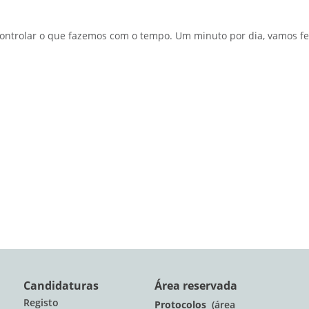
ntrolar o que fazemos com o tempo. Um minuto por dia, vamos fec
Candidaturas
Área reservada
Registo
Protocolos
(área