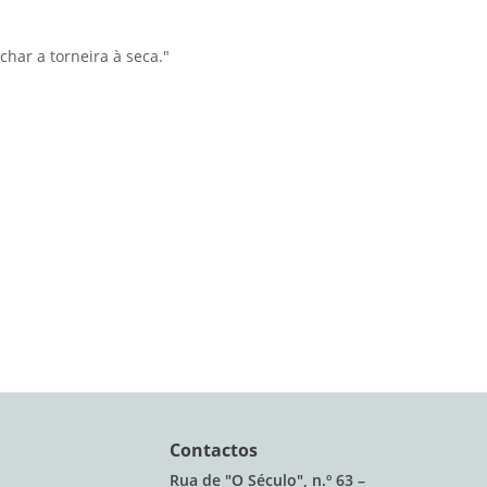
har a torneira à seca."
Contactos
Rua de "O Século", n.º 63 –