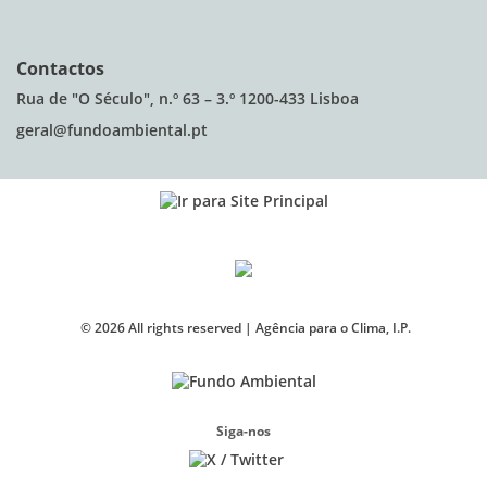
Contactos
Rua de "O Século", n.º 63 – 3.º 1200-433 Lisboa
geral@fundoambiental.pt
©
2026
All rights reserved |
Agência para o Clima, I.P.
Siga-nos