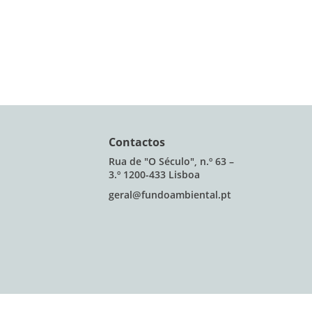
Contactos
Rua de "O Século", n.º 63 –
3.º 1200-433 Lisboa
geral@fundoambiental.pt