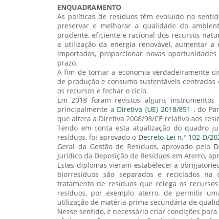
ENQUADRAMENTO
As políticas de resíduos têm evoluído no sentid
preservar e melhorar a qualidade do ambient
prudente, eficiente e racional dos recursos natu
a utilização da energia renovável, aumentar a 
importados, proporcionar novas oportunidades 
prazo.
A fim de tornar a economia verdadeiramente cir
de produção e consumo sustentáveis centradas e
os recursos e fechar o ciclo.
Em 2018 foram revistos alguns instrumentos
principalmente a
Diretiva (UE) 2018/851
, do Pa
que altera a Diretiva 2008/98/CE relativa aos resí
Tendo em conta esta atualização do quadro ju
resíduos, foi aprovado o
Decreto-Lei n.º 102-D/20
Geral da Gestão de Resíduos, aprovado pelo
D
Jurídico da Deposição de Resíduos em Aterro, a
Estes diplomas vieram estabelecer a obrigatori
biorresíduos são separados e reciclados na 
tratamento de resíduos que relega os recursos
resíduos, por exemplo aterro, de permitir u
utilização de matéria-prima secundária de quali
Nesse sentido, é necessário criar condições pa