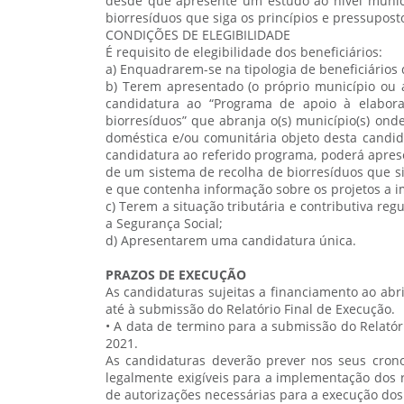
desde que apresente um estudo ao nível munic
biorresíduos que siga os princípios e pressupos
CONDIÇÕES DE ELEGIBILIDADE
É requisito de elegibilidade dos beneficiários:
a) Enquadrarem-se na tipologia de beneficiários 
b) Terem apresentado (o próprio município ou 
candidatura ao “Programa de apoio à elabor
biorresíduos” que abranja o(s) município(s) ond
doméstica e/ou comunitária objeto desta candid
candidatura ao referido programa, poderá apres
de um sistema de recolha de biorresíduos que s
e que contenha informação sobre os projetos a 
c) Terem a situação tributária e contributiva reg
a Segurança Social;
d) Apresentarem uma candidatura única.
PRAZOS DE EXECUÇÃO
As candidaturas sujeitas a financiamento ao abr
até à submissão do Relatório Final de Execução.
• A data de termino para a submissão do Relatór
2021.
As candidaturas deverão prever nos seus cron
legalmente exigíveis para a implementação dos re
de autorizações necessárias para a execução do