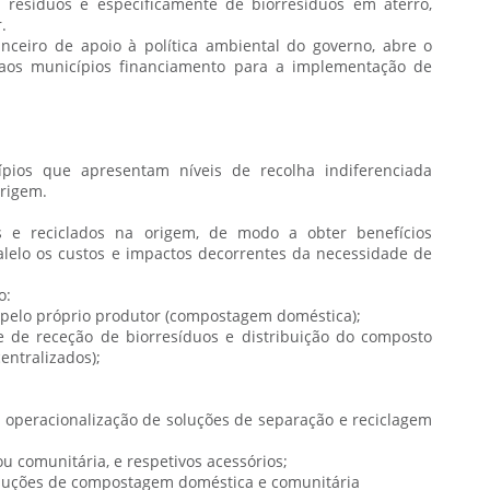
 resíduos e especificamente de biorresíduos em aterro,
.
ceiro de apoio à política ambiental do governo, abre o
 aos municípios financiamento para a implementação de
ípios que apresentam níveis de recolha indiferenciada
origem.
s e reciclados na origem, de modo a obter benefícios
alelo os custos e impactos decorrentes da necessidade de
o:
 pelo próprio produtor (compostagem doméstica);
e de receção de biorresíduos e distribuição do composto
ntralizados);
a operacionalização de soluções de separação e reciclagem
 comunitária, e respetivos acessórios;
oluções de compostagem doméstica e comunitária