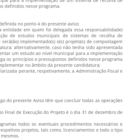
ipal para a implementação de um sistema de recolha de
tos definidos nesse programa.
definida no ponto 4 do presente aviso;
a entidade em quem foi delegada essa responsabilidade)
ação de estudos municipais de sistemas de recolha de
e será(ão) implementado(s) o(s) projeto(s) de compostagem
atura; alternativamente, caso não tenha sido apresentada
entar um estudo ao nível municipal para a implementação
iga os princípios e pressupostos definidos nesse programa
implementar no âmbito da presente candidatura;
ularizada perante, respetivamente, a Administração Fiscal e
igo do presente Aviso têm que concluir todas as operações
io Final de Execução do Projeto é o dia 31 de dezembro de
ogramas todos os eventuais procedimentos necessários e
spetivos projetos, tais como, licenciamentos e todo o tipo
s mesmos.