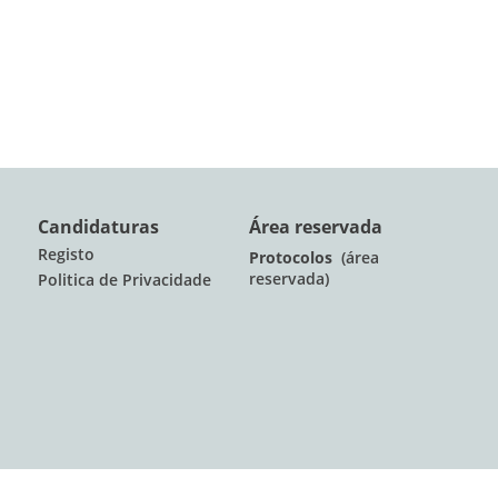
Candidaturas
Área reservada
Registo
Protocolos
(área
reservada)
Politica de Privacidade