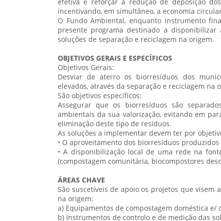
efetiva e reforçar a redução de deposição dos
incentivando, em simultâneo, a economia circular
O Fundo Ambiental, enquanto instrumento finan
presente programa destinado a disponibilizar
soluções de separação e reciclagem na origem.
OBJETIVOS GERAIS E ESPECÍFICOS
Objetivos Gerais:
Desviar de aterro os biorresíduos dos munic
elevados, através da separação e reciclagem na 
São objetivos específicos:
Assegurar que os biorresíduos são separado
ambientais da sua valorização, evitando em par
eliminação deste tipo de resíduos.
As soluções a implementar devem ter por objetiv
• O aproveitamento dos biorresíduos produzidos
• A disponibilização local de uma rede na font
(compostagem comunitária, biocompostores desce
ÁREAS CHAVE
São suscetíveis de apoio os projetos que visem 
na origem:
a) Equipamentos de compostagem doméstica e/ ou
b) Instrumentos de controlo e de medição das s