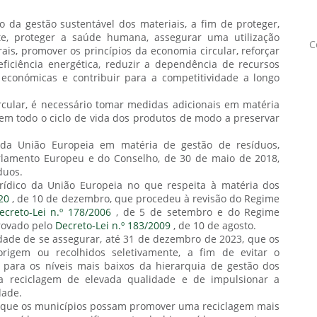
o da gestão sustentável dos materiais, a fim de proteger,
e, proteger a saúde humana, assegurar uma utilização
C
rais, promover os princípios da economia circular, reforçar
eficiência energética, reduzir a dependência de recursos
económicas e contribuir para a competitividade a longo
cular, é necessário tomar medidas adicionais em matéria
m todo o ciclo de vida dos produtos de modo a preservar
 da União Europeia em matéria de gestão de resíduos,
rlamento Europeu e do Conselho, de 30 de maio de 2018,
duos.
rídico da União Europeia no que respeita à matéria dos
20
, de 10 de dezembro, que procedeu à revisão do Regime
ecreto-Lei n.º 178/2006
, de 5 de setembro e do Regime
provado pelo
Decreto-Lei n.º 183/2009
, de 10 de agosto.
edade de se assegurar, até 31 de dezembro de 2023, que os
origem ou recolhidos seletivamente, a fim de evitar o
 para os níveis mais baixos da hierarquia de gestão dos
ma reciclagem de elevada qualidade e de impulsionar a
dade.
ra que os municípios possam promover uma reciclagem mais