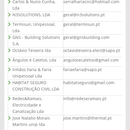
Carlos & Nuno Cunha,
serralhariacnc@hotmail.com
Lda
N3SOLUTIONS, LDA
geral@n3solutions.pt
Termisun, Unipessoal,
geral@termisun.pt
Lda.
GNS - Building Solutions
geral@gnsbuilding.com
S.A.
Octávio Teixeira lda
octavioteixeira.elect@sapo.pt
Ângulos e Catetos, Lda
angulosecatetos@gmail.com
Irmãos Faria & Faria
fariaefaria@sapo.pt
Unipessoal Lda
HABITAT SEGURO
habitatseguro@gmail.com
CONSTRUÇÃO CIVIL LDA
Redes&Ramais,
info@redeseramais.pt
Electricidade e
Canalização Lda
Jose Natalio Morais
jose.martins@thermal.pt
Martins unip lda