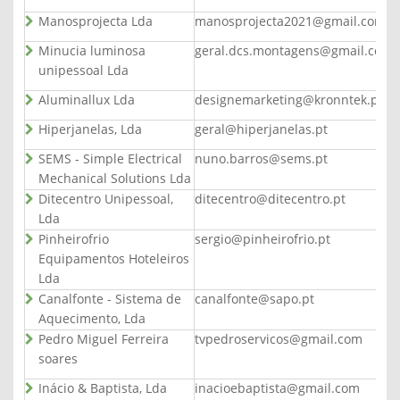
Manosprojecta Lda
manosprojecta2021@gmail.com
Minucia luminosa
geral.dcs.montagens@gmail.com
unipessoal Lda
Aluminallux Lda
designemarketing@kronntek.pt
Hiperjanelas, Lda
geral@hiperjanelas.pt
SEMS - Simple Electrical
nuno.barros@sems.pt
Mechanical Solutions Lda
Ditecentro Unipessoal,
ditecentro@ditecentro.pt
Lda
Pinheirofrio
sergio@pinheirofrio.pt
Equipamentos Hoteleiros
Lda
Canalfonte - Sistema de
canalfonte@sapo.pt
Aquecimento, Lda
Pedro Miguel Ferreira
tvpedroservicos@gmail.com
soares
Inácio & Baptista, Lda
inacioebaptista@gmail.com