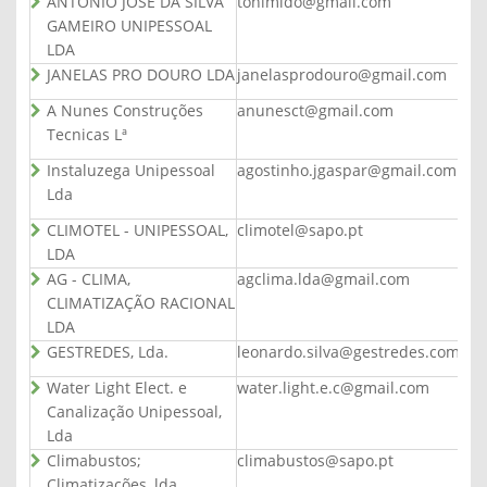
ANTONIO JOSE DA SILVA
tonimido@gmail.com
GAMEIRO UNIPESSOAL
LDA
JANELAS PRO DOURO LDA
janelasprodouro@gmail.com
A Nunes Construções
anunesct@gmail.com
Tecnicas Lª
Instaluzega Unipessoal
agostinho.jgaspar@gmail.com
Lda
CLIMOTEL - UNIPESSOAL,
climotel@sapo.pt
LDA
AG - CLIMA,
agclima.lda@gmail.com
CLIMATIZAÇÃO RACIONAL
LDA
GESTREDES, Lda.
leonardo.silva@gestredes.com
Water Light Elect. e
water.light.e.c@gmail.com
Canalização Unipessoal,
Lda
Climabustos;
climabustos@sapo.pt
Climatizações, lda