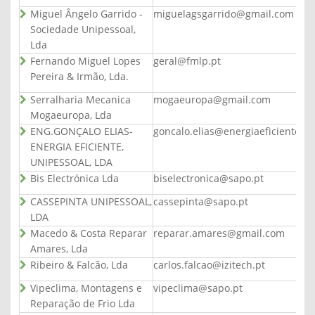
Miguel Ângelo Garrido -
miguelagsgarrido@gmail.com
Sociedade Unipessoal,
Lda
Fernando Miguel Lopes
geral@fmlp.pt
Pereira & Irmão, Lda.
Serralharia Mecanica
mogaeuropa@gmail.com
Mogaeuropa, Lda
ENG.GONÇALO ELIAS-
goncalo.elias@energiaeficiente.pt
ENERGIA EFICIENTE,
UNIPESSOAL, LDA
Bis Electrónica Lda
biselectronica@sapo.pt
CASSEPINTA UNIPESSOAL,
cassepinta@sapo.pt
LDA
Macedo & Costa Reparar
reparar.amares@gmail.com
Amares, Lda
Ribeiro & Falcão, Lda
carlos.falcao@izitech.pt
Vipeclima, Montagens e
vipeclima@sapo.pt
Reparação de Frio Lda