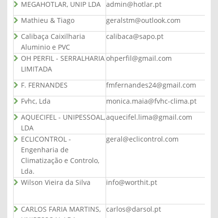
MEGAHOTLAR, UNIP LDA
admin@hotlar.pt
Mathieu & Tiago
geralstm@outlook.com
Calibaça Caixilharia
calibaca@sapo.pt
Aluminio e PVC
OH PERFIL - SERRALHARIA
ohperfil@gmail.com
LIMITADA
F. FERNANDES
fmfernandes24@gmail.com
Fvhc, Lda
monica.maia@fvhc-clima.pt
AQUECIFEL - UNIPESSOAL,
aquecifel.lima@gmail.com
LDA
ECLICONTROL -
geral@eclicontrol.com
Engenharia de
Climatização e Controlo,
Lda.
Wilson Vieira da Silva
info@worthit.pt
CARLOS FARIA MARTINS,
carlos@darsol.pt