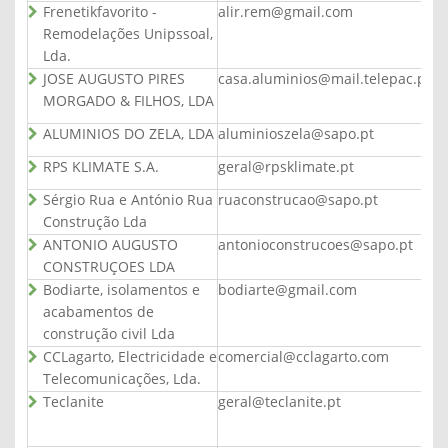
Frenetikfavorito -
alir.rem@gmail.com
Remodelações Unipssoal,
Lda.
JOSE AUGUSTO PIRES
casa.aluminios@mail.telepac.pt
MORGADO & FILHOS, LDA
ALUMINIOS DO ZELA, LDA
aluminioszela@sapo.pt
RPS KLIMATE S.A.
geral@rpsklimate.pt
Sérgio Rua e António Rua
ruaconstrucao@sapo.pt
Construção Lda
ANTONIO AUGUSTO
antonioconstrucoes@sapo.pt
CONSTRUÇOES LDA
Bodiarte, isolamentos e
bodiarte@gmail.com
acabamentos de
construção civil Lda
CCLagarto, Electricidade e
comercial@cclagarto.com
Telecomunicações, Lda.
Teclanite
geral@teclanite.pt