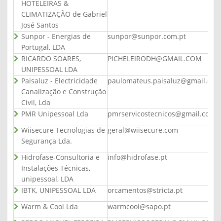
HOTELEIRAS &
CLIMATIZAÇÃO de Gabriel
José Santos
Sunpor - Energias de
sunpor@sunpor.com.pt
Portugal, LDA
RICARDO SOARES,
PICHELEIRODH@GMAIL.COM
UNIPESSOAL LDA
Paisaluz - Electricidade
paulomateus.paisaluz@gmail.com
Canalização e Construção
Civil, Lda
PMR Unipessoal Lda
pmrservicostecnicos@gmail.com
Wiisecure Tecnologias de
geral@wiisecure.com
Segurança Lda.
Hidrofase-Consultoria e
info@hidrofase.pt
Instalações Técnicas,
unipessoal, LDA
IBTK, UNIPESSOAL LDA
orcamentos@stricta.pt
Warm & Cool Lda
warmcool@sapo.pt