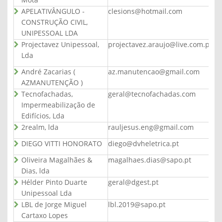
Mota
APELATIVÂNGULO -
clesions@hotmail.com
CONSTRUÇÃO CIVIL,
UNIPESSOAL LDA
Projectavez Unipessoal,
projectavez.araujo@live.com.pt
Lda
André Zacarias (
az.manutencao@gmail.com
AZMANUTENÇÃO )
Tecnofachadas,
geral@tecnofachadas.com
Impermeabilização de
Edifícios, Lda
2realm, lda
rauljesus.eng@gmail.com
DIEGO VITTI HONORATO
diego@dvheletrica.pt
Oliveira Magalhães &
magalhaes.dias@sapo.pt
Dias, lda
Hélder Pinto Duarte
geral@dgest.pt
Unipessoal Lda
LBL de Jorge Miguel
lbl.2019@sapo.pt
Cartaxo Lopes