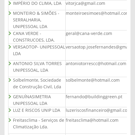
IMPÉRIO DO CLIMA, LDA
vitorjca@gmail.com
MONTEIRO & SIMÕES -
monteiroesimoes@hotmail.com
SERRALHARIA,
UNIPESSOAL LDA
CANA VERDE -
geral@cana-verde.com
CONSTRUCOES, LDA.
VERSAOTOP- UNIPESSOAL
versaotop.josefernandes@gmail.
LDA
ANTONIO SILVA TORRES
antoniotorrescc@hotmail.com
UNIPESSOAL, LDA
Solbelmonte, Sociedade
solbelmonte@hotmail.com
de Construção Civil, Lda
GENUÍNASIMETRIA
fernando@buildinggreen.pt
UNIPESSOAL LDA
LUZ E RISCOS UNIP LDA
luzeriscosfinanceiro@gmail.com
Freitasclima - Serviços de
freitasclima@hotmail.com
Climatização Lda.