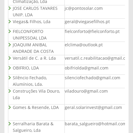
Climatização, Lda
JOSE CARLOS TAVARES
jc@pontosolar.com
UNIP. LDA
Viegas& Filhos, Lda
geral@viegasefilhos.pt
FIELCONFORTO
fielconforto@fielconforto.pt
UNIPESSOAL LDA
JOAQUIM ANIBAL
elclima@outlook.pt
ANDRADE DA COSTA
Versátil de C. a R. Lda
versatil.c.reabilitacao@gmail.com
OBIFRIO, LDA
obifriolda@gmail.com
Silêncio Fechado,
silenciofechado@gmail.com
Alumínios, Lda.
Construções Vila Douro,
viladouro@gmail.com
Lda
Gomes & Resende, LDA
geral.solarinvest@gmail.com
Serralharia Barata &
barata_salgueiro@hotmail.com
Salgueiro, Lda