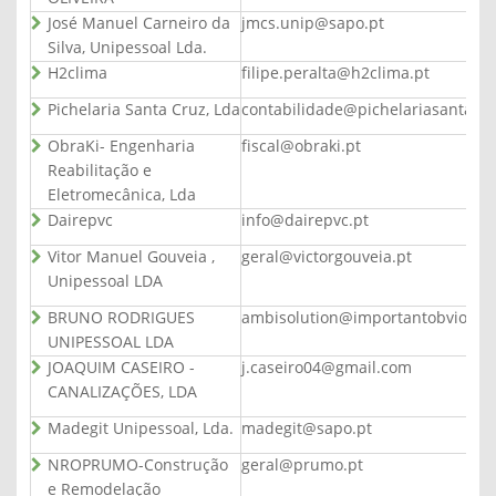
José Manuel Carneiro da
jmcs.unip@sapo.pt
Silva, Unipessoal Lda.
H2clima
filipe.peralta@h2clima.pt
Pichelaria Santa Cruz, Lda
contabilidade@pichelariasantacru
ObraKi- Engenharia
fiscal@obraki.pt
Reabilitação e
Eletromecânica, Lda
Dairepvc
info@dairepvc.pt
Vitor Manuel Gouveia ,
geral@victorgouveia.pt
Unipessoal LDA
BRUNO RODRIGUES
ambisolution@importantobvious.
UNIPESSOAL LDA
JOAQUIM CASEIRO -
j.caseiro04@gmail.com
CANALIZAÇÕES, LDA
Madegit Unipessoal, Lda.
madegit@sapo.pt
NROPRUMO-Construção
geral@prumo.pt
e Remodelação