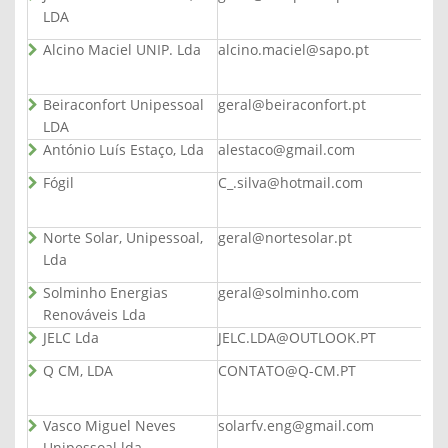
LDA
Alcino Maciel UNIP. Lda
alcino.maciel@sapo.pt
Beiraconfort Unipessoal
geral@beiraconfort.pt
LDA
António Luís Estaço, Lda
alestaco@gmail.com
Fógil
C_.silva@hotmail.com
Norte Solar, Unipessoal,
geral@nortesolar.pt
Lda
Solminho Energias
geral@solminho.com
Renováveis Lda
JELC Lda
JELC.LDA@OUTLOOK.PT
Q CM, LDA
CONTATO@Q-CM.PT
Vasco Miguel Neves
solarfv.eng@gmail.com