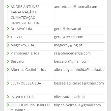
ANDRE ANTUNES
andretunas@hotmail.com
CANALIZAÇÃO E
CLIMATIZAÇÃO
UNIPESSOAL LDA
Dr. AVAC Lda
geral@dravac.pt
TECZEL
geral@teczel.com
Magickey, LDA
magickey@ipg.pt
Plenoenergia, lda
ss@plenoenergia.com
Bescalor
bescalor@gmail.com
Alberico Godinho, lda
albericogodinholda@outlook.com
ELETROBESSA LDA
bessaeletricidade@gmail.com
INOVOLT, LDA
oliveira@inovolt.pt
JOSE FILIPE PINHEIRO DE
filipeoliveira454@gmail.com
OLIVEIRA