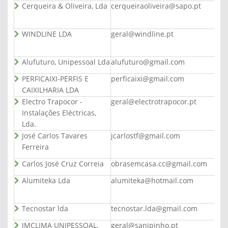
Cerqueira & Oliveira, Lda
cerqueiraoliveira@sapo.pt
WINDLINE LDA
geral@windline.pt
Alufuturo, Unipessoal Lda
alufuturo@gmail.com
PERFICAIXI-PERFIS E
perficaixi@gmail.com
CAIXILHARIA LDA
Electro Trapocor -
geral@electrotrapocor.pt
Instalações Eléctricas,
Lda.
José Carlos Tavares
jcarlostf@gmail.com
Ferreira
Carlos José Cruz Correia
obrasemcasa.cc@gmail.com
Alumiteka Lda
alumiteka@hotmail.com
Tecnostar lda
tecnostar.lda@gmail.com
JMCLIMA UNIPESSOAL,
geral@sanipinho.pt