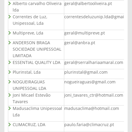
Alberto carvalho Oliveira
geral@albertooliveira.pt
lda
Correntes de Luz,
correntesdeluzunip.lda@gmail.c
Unipessoal, Lda
Multipreve, Lda
geral@multipreve.pt
ANDERSON BRAGA
geral@anbra.pt
SOCIEDADE UNIPESSOAL
LIMITADA
ESSENTIAL QUALITY LDA
geral@serralhariaamaral.com
Plurinstal, Lda
plurinstal@gmail.com
NOGUEIRAGUAS
nogueiraguas@gmail.com
UNIPESSOAL LDA
Joni Micael Estevão
joni_tavares_ctr@hotmail.com
Tavares
Madusaclima Unipessoal
madusaclima@hotmail.com
Lda
CLIMACRUZ, LDA
paulo.faria@climacruz.pt