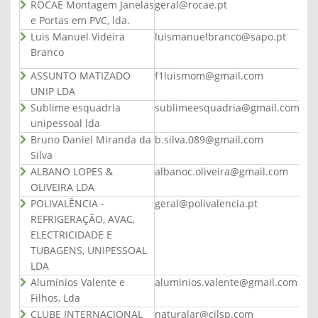
ROCAE Montagem Janelas
geral@rocae.pt
e Portas em PVC, lda.
Luis Manuel Videira
luismanuelbranco@sapo.pt
Branco
ASSUNTO MATIZADO
f1luismom@gmail.com
UNIP LDA
Sublime esquadria
sublimeesquadria@gmail.com
unipessoal lda
Bruno Daniel Miranda da
b.silva.089@gmail.com
Silva
ALBANO LOPES &
albanoc.oliveira@gmail.com
OLIVEIRA LDA
POLIVALÊNCIA -
geral@polivalencia.pt
REFRIGERAÇÃO, AVAC,
ELECTRICIDADE E
TUBAGENS, UNIPESSOAL
LDA
Alumínios Valente e
aluminios.valente@gmail.com
Filhos, Lda
CLUBE INTERNACIONAL
naturalar@cilsp.com