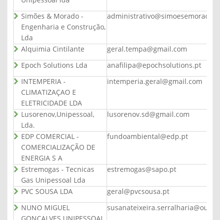
Unipessoal lda
Simões & Morado -
administrativo@simoesemorado.p
Engenharia e Construção,
Lda
Alquimia Cintilante
geral.tempa@gmail.com
Epoch Solutions Lda
anafilipa@epochsolutions.pt
INTEMPERIA -
intemperia.geral@gmail.com
CLIMATIZAÇAO E
ELETRICIDADE LDA
Lusorenov,Unipessoal,
lusorenov.sd@gmail.com
Lda.
EDP COMERCIAL -
fundoambiental@edp.pt
COMERCIALIZAÇÃO DE
ENERGIA S A
Estremogas - Tecnicas
estremogas@sapo.pt
Gas Unipessoal Lda
PVC SOUSA LDA
geral@pvcsousa.pt
NUNO MIGUEL
susanateixeira.serralharia@outloo
GONÇALVES UNIPESSOAL