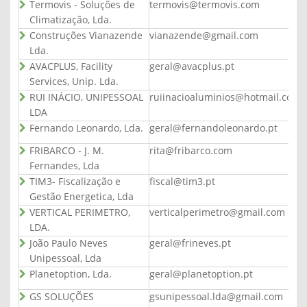
Termovis - Soluções de
termovis@termovis.com
Climatização, Lda.
Construções Vianazende
vianazende@gmail.com
Lda.
AVACPLUS, Facility
geral@avacplus.pt
Services, Unip. Lda.
RUI INÁCIO, UNIPESSOAL
ruiinacioaluminios@hotmail.com
LDA
Fernando Leonardo, Lda.
geral@fernandoleonardo.pt
FRIBARCO - J. M.
rita@fribarco.com
Fernandes, Lda
TIM3- Fiscalização e
fiscal@tim3.pt
Gestão Energetica, Lda
VERTICAL PERIMETRO,
verticalperimetro@gmail.com
LDA.
João Paulo Neves
geral@frineves.pt
Unipessoal, Lda
Planetoption, Lda.
geral@planetoption.pt
GS SOLUÇÕES
gsunipessoal.lda@gmail.com