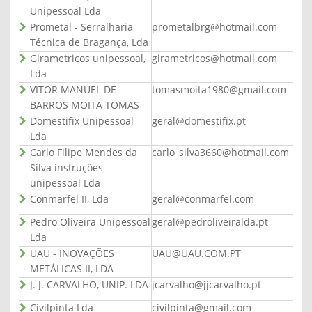
Unipessoal Lda
Prometal - Serralharia
prometalbrg@hotmail.com
Técnica de Bragança, Lda
Girametricos unipessoal,
girametricos@hotmail.com
Lda
VITOR MANUEL DE
tomasmoita1980@gmail.com
BARROS MOITA TOMAS
Domestifix Unipessoal
geral@domestifix.pt
Lda
Carlo Filipe Mendes da
carlo_silva3660@hotmail.com
Silva instruções
unipessoal Lda
Conmarfel II, Lda
geral@conmarfel.com
Pedro Oliveira Unipessoal
geral@pedroliveiralda.pt
Lda
UAU - INOVAÇÕES
UAU@UAU.COM.PT
METÁLICAS II, LDA
J. J. CARVALHO, UNIP. LDA
jcarvalho@jjcarvalho.pt
Civilpinta Lda
civilpinta@gmail.com