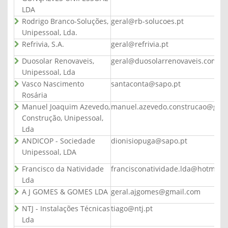
LDA
Rodrigo Branco-Soluções,
geral@rb-solucoes.pt
Unipessoal, Lda.
Refrivia, S.A.
geral@refrivia.pt
Duosolar Renovaveis,
geral@duosolarrenovaveis.com
Unipessoal, Lda
Vasco Nascimento
santaconta@sapo.pt
Rosária
Manuel Joaquim Azevedo,
manuel.azevedo.construcao@gma
Construção, Unipessoal,
Lda
ANDICOP - Sociedade
dionisiopuga@sapo.pt
Unipessoal, LDA
Francisco da Natividade
francisconatividade.lda@hotmail
Lda
A J GOMES & GOMES LDA
geral.ajgomes@gmail.com
NTJ - Instalações Técnicas
tiago@ntj.pt
Lda