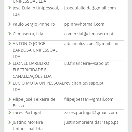
UNIPESSOAL LDA
Jose Eulalio Unipessoal,
joseeulaliolda@gmail.com
Lda
Paulo Sergio Pinheiro
ppinh@hotmail.com
Climaserra, Lda.
comercial@climaserra.pt
ANTONIO JORGE
ajbcanalizacoes@gmail.com
BARBOSA UNIPESSOAL
LDA
LEONEL BARBEIRO
LB.financeira@sapo.pt
ELECTRICIDADE E
CANALIZAÇÕES LDA
LUCIO MOTA UNIPESSOAL
revicitania@sapo.pt
LDA
Filipe José Teixeira de
filipejbessa1@gmail.com
Bessa
zares Portugal
zares.portugal@gmail.com
Justino Moreira
justinomoreiralda@sapo.pt
Unipessoal Lda