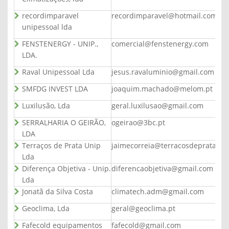
recordimparavel
recordimparavel@hotmail.com
unipessoal lda
FENSTENERGY - UNIP.,
comercial@fenstenergy.com
LDA.
Raval Unipessoal Lda
jesus.ravaluminio@gmail.com
SMFDG INVEST LDA
joaquim.machado@melom.pt
Luxilusão, Lda
geral.luxilusao@gmail.com
SERRALHARIA O GEIRÃO,
ogeirao@3bc.pt
LDA
Terraços de Prata Unip
jaimecorreia@terracosdeprata.pt
Lda
Diferença Objetiva - Unip.
diferencaobjetiva@gmail.com
Lda
Jonatã da Silva Costa
climatech.adm@gmail.com
Geoclima, Lda
geral@geoclima.pt
Fafecold equipamentos
fafecold@gmail.com