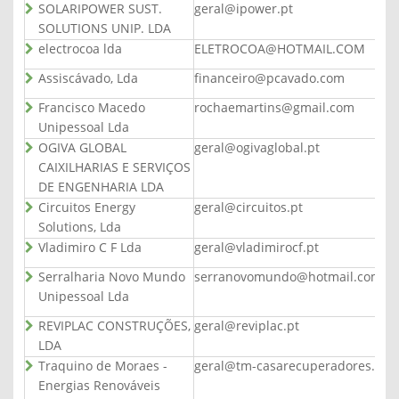
SOLARIPOWER SUST.
geral@ipower.pt
SOLUTIONS UNIP. LDA
electrocoa lda
ELETROCOA@HOTMAIL.COM
Assiscávado, Lda
financeiro@pcavado.com
Francisco Macedo
rochaemartins@gmail.com
Unipessoal Lda
OGIVA GLOBAL
geral@ogivaglobal.pt
CAIXILHARIAS E SERVIÇOS
DE ENGENHARIA LDA
Circuitos Energy
geral@circuitos.pt
Solutions, Lda
Vladimiro C F Lda
geral@vladimirocf.pt
Serralharia Novo Mundo
serranovomundo@hotmail.com
Unipessoal Lda
REVIPLAC CONSTRUÇÕES,
geral@reviplac.pt
LDA
Traquino de Moraes -
geral@tm-casarecuperadores.pt
Energias Renováveis