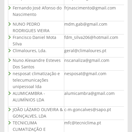
Fernando José Afonso do
frjnascimento@gmail.com
Nascimento
NUNO PEDRO
mdm.gab@gmail.com
RODRIGUES VIEIRA
Francisco Daniel Mota
fdm_silva206@hotmail.com
Silva
Climaloures, Lda.
geral@climaloures.pt
Nuno Alexandre Esteves
nscanaliza@gmail.com
Dos Santos
nesposat climatização e
nesposat@gmail.com
telecumunicações
unipessoal lda
ALUMICAMBRA -
alumicambra@gmail.com
ALUMÍNIOS LDA
JOÃO LÁZARO OLIVEIRA &
c-m-goncalves@sapo.pt
GONÇALVES, LDA
TECNICLIMA
mfc@tecniclima.pt
CLIMATIZAÇÃO E