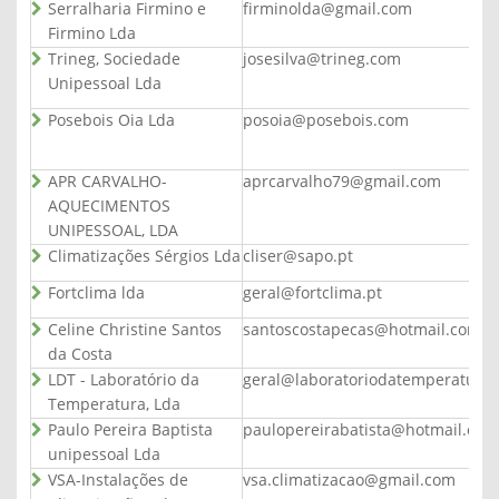
Serralharia Firmino e
firminolda@gmail.com
Firmino Lda
Trineg, Sociedade
josesilva@trineg.com
Unipessoal Lda
Posebois Oia Lda
posoia@posebois.com
APR CARVALHO-
aprcarvalho79@gmail.com
AQUECIMENTOS
UNIPESSOAL, LDA
Climatizações Sérgios Lda
cliser@sapo.pt
Fortclima lda
geral@fortclima.pt
Celine Christine Santos
santoscostapecas@hotmail.com
da Costa
LDT - Laboratório da
geral@laboratoriodatemperatura
Temperatura, Lda
Paulo Pereira Baptista
paulopereirabatista@hotmail.com
unipessoal Lda
VSA-Instalações de
vsa.climatizacao@gmail.com