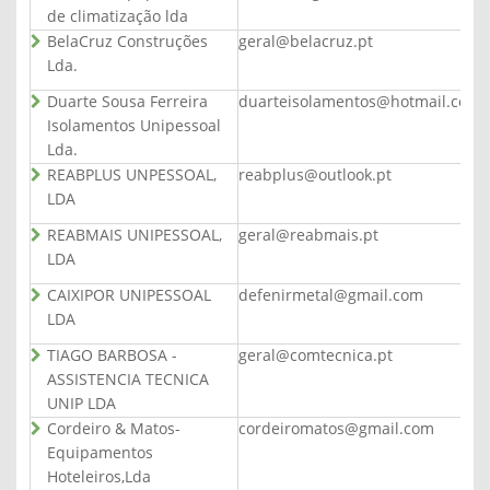
de climatização lda
BelaCruz Construções
geral@belacruz.pt
Lda.
Duarte Sousa Ferreira
duarteisolamentos@hotmail.com
Isolamentos Unipessoal
Lda.
REABPLUS UNPESSOAL,
reabplus@outlook.pt
LDA
REABMAIS UNIPESSOAL,
geral@reabmais.pt
LDA
CAIXIPOR UNIPESSOAL
defenirmetal@gmail.com
LDA
TIAGO BARBOSA -
geral@comtecnica.pt
ASSISTENCIA TECNICA
UNIP LDA
Cordeiro & Matos-
cordeiromatos@gmail.com
Equipamentos
Hoteleiros,Lda