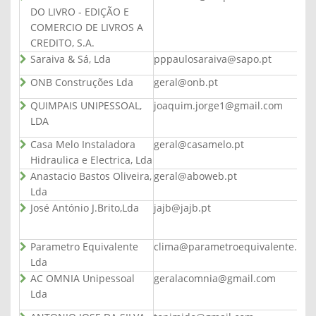
DO LIVRO - EDIÇÃO E
COMERCIO DE LIVROS A
CREDITO, S.A.
Saraiva & Sá, Lda
pppaulosaraiva@sapo.pt
ONB Construções Lda
geral@onb.pt
QUIMPAIS UNIPESSOAL,
joaquim.jorge1@gmail.com
LDA
Casa Melo Instaladora
geral@casamelo.pt
Hidraulica e Electrica, Lda
Anastacio Bastos Oliveira,
geral@aboweb.pt
Lda
José António J.Brito,Lda
jajb@jajb.pt
Parametro Equivalente
clima@parametroequivalente.co
Lda
AC OMNIA Unipessoal
geralacomnia@gmail.com
Lda