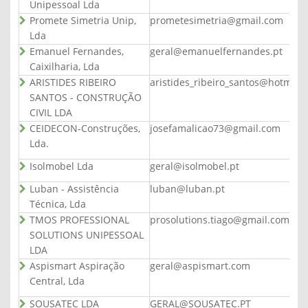
Unipessoal Lda
Promete Simetria Unip,
prometesimetria@gmail.com
Lda
Emanuel Fernandes,
geral@emanuelfernandes.pt
Caixilharia, Lda
ARISTIDES RIBEIRO
aristides_ribeiro_santos@hotmail
SANTOS - CONSTRUÇÃO
CIVIL LDA
CEIDECON-Construções,
josefamalicao73@gmail.com
Lda.
Isolmobel Lda
geral@isolmobel.pt
Luban - Assistência
luban@luban.pt
Técnica, Lda
TMOS PROFESSIONAL
prosolutions.tiago@gmail.com
SOLUTIONS UNIPESSOAL
LDA
Aspismart Aspiração
geral@aspismart.com
Central, Lda
SOUSATEC LDA
GERAL@SOUSATEC.PT