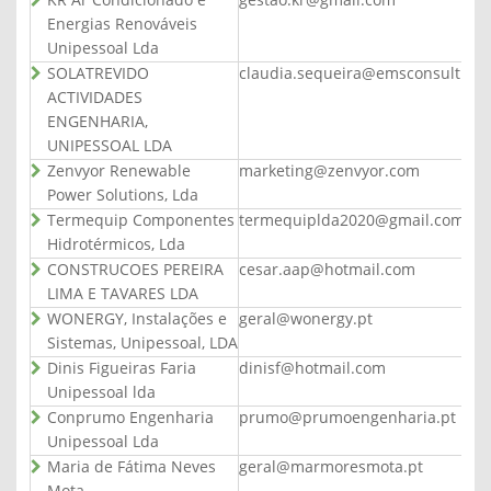
KR Ar Condicionado e
gestao.kr@gmail.com
Energias Renováveis
Unipessoal Lda
SOLATREVIDO
claudia.sequeira@emsconsulting.
ACTIVIDADES
ENGENHARIA,
UNIPESSOAL LDA
Zenvyor Renewable
marketing@zenvyor.com
Power Solutions, Lda
Termequip Componentes
termequiplda2020@gmail.com
Hidrotérmicos, Lda
CONSTRUCOES PEREIRA
cesar.aap@hotmail.com
LIMA E TAVARES LDA
WONERGY, Instalações e
geral@wonergy.pt
Sistemas, Unipessoal, LDA
Dinis Figueiras Faria
dinisf@hotmail.com
Unipessoal lda
Conprumo Engenharia
prumo@prumoengenharia.pt
Unipessoal Lda
Maria de Fátima Neves
geral@marmoresmota.pt