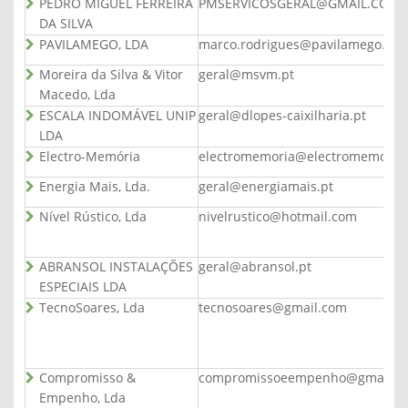
PEDRO MIGUEL FERREIRA
PMSERVICOSGERAL@GMAIL.COM
DA SILVA
PAVILAMEGO, LDA
marco.rodrigues@pavilamego.pt
Moreira da Silva & Vitor
geral@msvm.pt
Macedo, Lda
ESCALA INDOMÁVEL UNIP
geral@dlopes-caixilharia.pt
LDA
Electro-Memória
electromemoria@electromemoria
Energia Mais, Lda.
geral@energiamais.pt
Nível Rústico, Lda
nivelrustico@hotmail.com
ABRANSOL INSTALAÇÕES
geral@abransol.pt
ESPECIAIS LDA
TecnoSoares, Lda
tecnosoares@gmail.com
Compromisso &
compromissoeempenho@gmail.c
Empenho, Lda