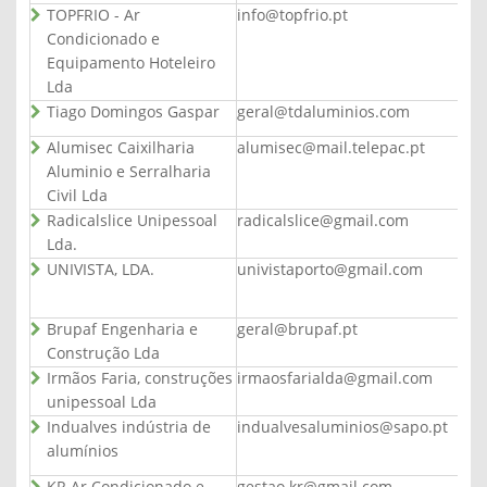
TOPFRIO - Ar
info@topfrio.pt
Condicionado e
Equipamento Hoteleiro
Lda
Tiago Domingos Gaspar
geral@tdaluminios.com
Alumisec Caixilharia
alumisec@mail.telepac.pt
Aluminio e Serralharia
Civil Lda
Radicalslice Unipessoal
radicalslice@gmail.com
Lda.
UNIVISTA, LDA.
univistaporto@gmail.com
Brupaf Engenharia e
geral@brupaf.pt
Construção Lda
Irmãos Faria, construções
irmaosfarialda@gmail.com
unipessoal Lda
Indualves indústria de
indualvesaluminios@sapo.pt
alumínios