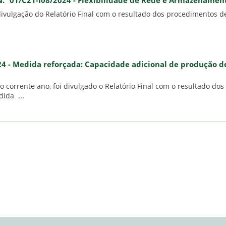
N.º 01/C21-i08/2024 - Flexibilidade de Rede e Armazenamen
ivulgação do Relatório Final com o resultado dos procedimentos d
024 - Medida reforçada: Capacidade adicional de produção d
corrente ano, foi divulgado o Relatório Final com o resultado dos
ida ...