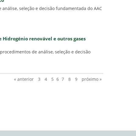
to
e análise, seleção e decisão fundamentada do AAC
e Hidrogénio renovável e outros gases
 procedimentos de análise, seleção e decisão
« anterior
3
4
5
6
7
8
9
próximo »