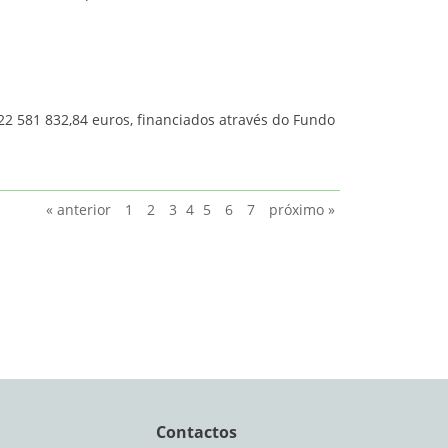
22 581 832,84 euros, financiados através do Fundo
« anterior
1
2
3
4
5
6
7
próximo »
Contactos