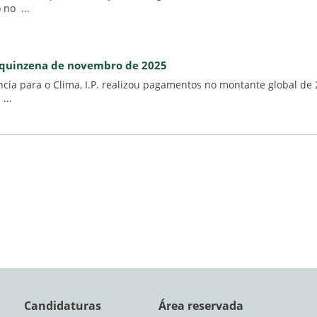
 no ...
.ª quinzena de novembro de 2025
ia para o Clima, I.P. realizou pagamentos no montante global de 
...
Candidaturas
Área reservada