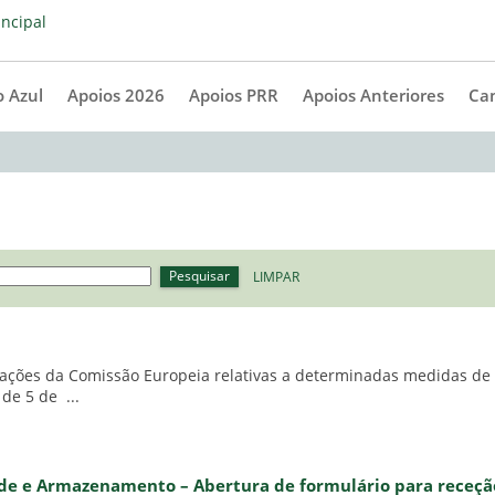
 Azul
Apoios 2026
Apoios PRR
Apoios Anteriores
Ca
Pesquisar
LIMPAR
tações da Comissão Europeia relativas a determinadas medidas de a
e 5 de ...
 Rede e Armazenamento – Abertura de formulário para receç